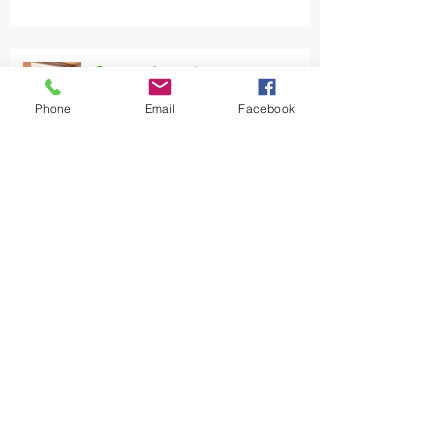
Congres Impact
Phone
Email
Facebook
Bomen gered
Villa de Geest in aanbouw