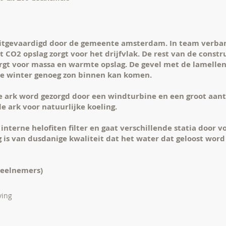
 uitgevaardigd door de gemeente amsterdam. In team verban
CO2 opslag zorgt voor het drijfvlak. De rest van de constr
rgt voor massa en warmte opslag. De gevel met de lamellen 
de winter genoeg zon binnen kan komen.
e ark word gezorgd door een windturbine en een groot aant
de ark voor natuurlijke koeling.
interne helofiten filter en gaat verschillende statia door 
g is van dusdanige kwaliteit dat het water dat geloost word
deelnemers)
ving