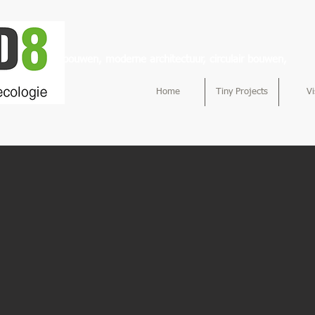
, duurzaam bouwen, moderne architectuur, circulair bouwen,
Home
Tiny Projects
Vi